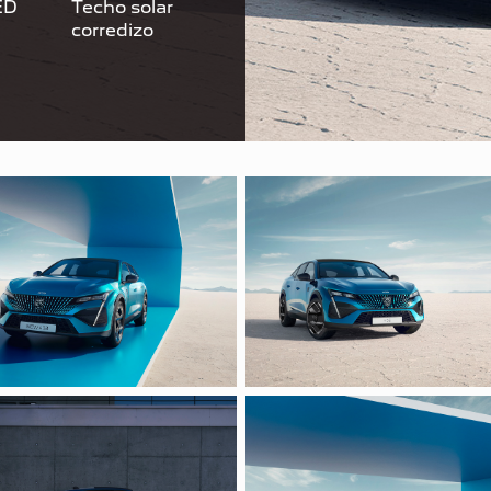
ED
Techo solar
corredizo