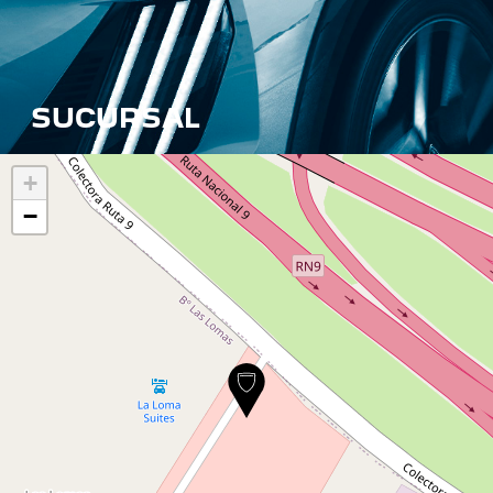
SUCURSAL
+
−